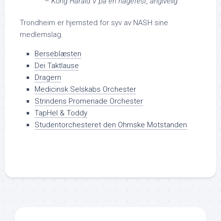
– Kong Harald V på en hagefest, angivelig
Trondheim er hjemsted for syv av NASH sine
medlemslag.
Berseblæsten
Dei Taktlause
Dragern
Medicinsk Selskabs Orchester
Strindens Promenade Orchester
TapHel & Toddy
Studentorchesteret den Ohmske Motstanden