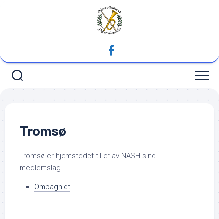
Skip
to
content
Tromsø
Tromsø er hjemstedet til et av NASH sine
medlemslag.
Ompagniet