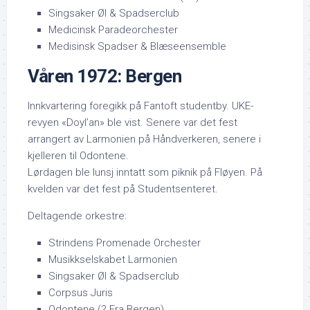
Singsaker Øl & Spadserclub
Medicinsk Paradeorchester
Medisinsk Spadser & Blæseensemble
Våren 1972: Bergen
Innkvartering foregikk på Fantoft studentby. UKE-
revyen «Doyl’an» ble vist. Senere var det fest
arrangert av Larmonien på Håndverkeren, senere i
kjelleren til Odontene.
Lørdagen ble lunsj inntatt som piknik på Fløyen. På
kvelden var det fest på Studentsenteret.
Deltagende orkestre:
Strindens Promenade Orchester
Musikkselskabet Larmonien
Singsaker Øl & Spadserclub
Corpsus Juris
Odontene (? Fra Bergen)