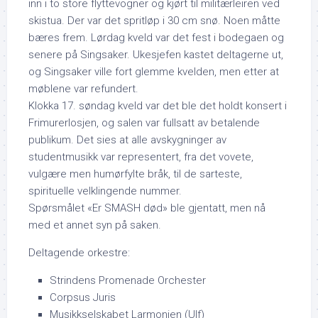
inn i to store flyttevogner og kjørt til militærleiren ved
skistua. Der var det spritløp i 30 cm snø. Noen måtte
bæres frem. Lørdag kveld var det fest i bodegaen og
senere på Singsaker. Ukesjefen kastet deltagerne ut,
og Singsaker ville fort glemme kvelden, men etter at
møblene var refundert.
Klokka 17. søndag kveld var det ble det holdt konsert i
Frimurerlosjen, og salen var fullsatt av betalende
publikum. Det sies at alle avskygninger av
studentmusikk var representert, fra det vovete,
vulgære men humørfylte bråk, til de sarteste,
spirituelle velklingende nummer.
Spørsmålet «Er SMASH død» ble gjentatt, men nå
med et annet syn på saken.
Deltagende orkestre:
Strindens Promenade Orchester
Corpsus Juris
Musikkselskabet Larmonien (Ulf)