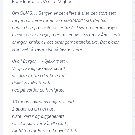
Fra Strindens «Men of Might»:
Om SMASH i Bergen er det ellers å si at det stort sett
fulgte normene for et normal-SMASH slik det har
definert seg de siste par – tre år. Dvs. en hemningsløs
blæse- og fylleorgie, med minimale innslag av Ånd. Dette
er ingen kritikk av det arrangementstekniske. Det pleier
stort sett å være løst på beste måte.
Uke i Bergen – «Sjakk matt»,
Vi opp av loppekassa spratt
var ikke trette i det hele tatt.
Rullet & tullet & datt
ned på sørående hurtigrute
10 mann i damesalongen vi satt
2 dager og en hel natt
niste, karsk og diggedebatt
var det som var vår lille skatt,
før båten for Bergen begynt å tute