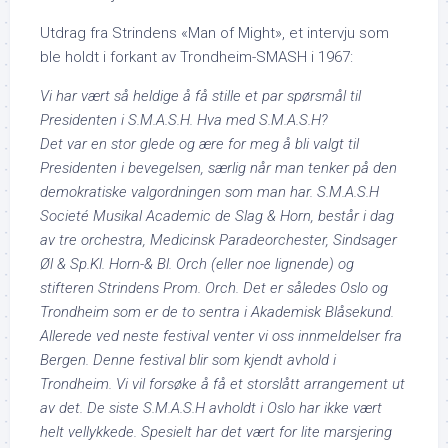
Utdrag fra Strindens «Man of Might», et intervju som
ble holdt i forkant av Trondheim-SMASH i 1967:
Vi har vært så heldige å få stille et par spørsmål til
Presidenten i S.M.A.S.H. Hva med S.M.A.S.H?
Det var en stor glede og ære for meg å bli valgt til
Presidenten i bevegelsen, særlig når man tenker på den
demokratiske valgordningen som man har. S.M.A.S.H
Societé Musikal Academic de Slag & Horn, består i dag
av tre orchestra, Medicinsk Paradeorchester, Sindsager
Øl & Sp.Kl. Horn-& Bl. Orch (eller noe lignende) og
stifteren Strindens Prom. Orch. Det er således Oslo og
Trondheim som er de to sentra i Akademisk Blåsekund.
Allerede ved neste festival venter vi oss innmeldelser fra
Bergen. Denne festival blir som kjendt avhold i
Trondheim. Vi vil forsøke å få et storslått arrangement ut
av det. De siste S.M.A.S.H avholdt i Oslo har ikke vært
helt vellykkede. Spesielt har det vært for lite marsjering