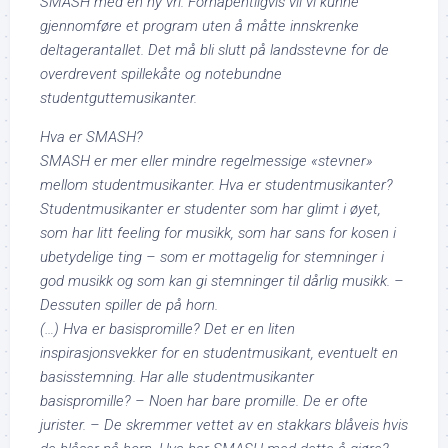
SMASH med en ny vri. Forhåpentligvis vil vi kunne
gjennomføre et program uten å måtte innskrenke
deltagerantallet. Det må bli slutt på landsstevne for de
overdrevent spillekåte og notebundne
studentguttemusikanter.
Hva er SMASH?
SMASH er mer eller mindre regelmessige «stevner»
mellom studentmusikanter. Hva er studentmusikanter?
Studentmusikanter er studenter som har glimt i øyet,
som har litt feeling for musikk, som har sans for kosen i
ubetydelige ting – som er mottagelig for stemninger i
god musikk og som kan gi stemninger til dårlig musikk. –
Dessuten spiller de på horn.
(…) Hva er basispromille? Det er en liten
inspirasjonsvekker for en studentmusikant, eventuelt en
basisstemning. Har alle studentmusikanter
basispromille? – Noen har bare promille. De er ofte
jurister. – De skremmer vettet av en stakkars blåveis hvis