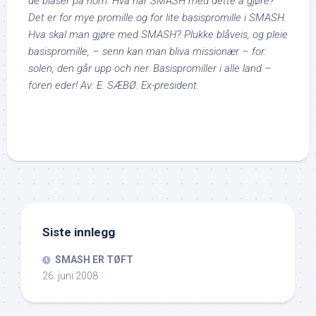
de blåser på horn. Hva har SMASH med dette å gjøre?
Det er for mye promille og for lite basispromille i SMASH.
Hva skal man gjøre med SMASH? Plukke blåveis, og pleie
basispromille, – senn kan man bliva missionær – for:
solen, den går upp och ner. Basispromiller i alle land –
foren eder! Av: E. SÆBØ. Ex-president.
Siste innlegg
SMASH ER TØFT
26. juni 2008